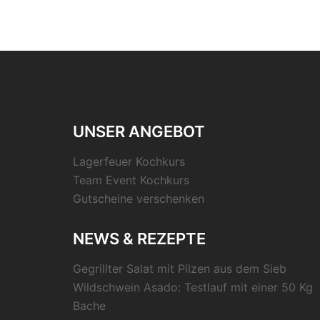
UNSER ANGEBOT
Lagerfeuer Kochkurs
Team Event Kochkurs
Gutscheine verschenken
NEWS & REZEPTE
Gegrillter Salat mit Pilzen aus dem Sieb
Wildschwein Asado: Testlauf mit einer 50 Kg
Bache