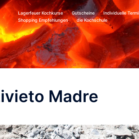
Lagerfeuer Kochkurse
Gutscheine
Individuelle Term
Shopping Empfehlungen
die Kochschule
ivieto Madre