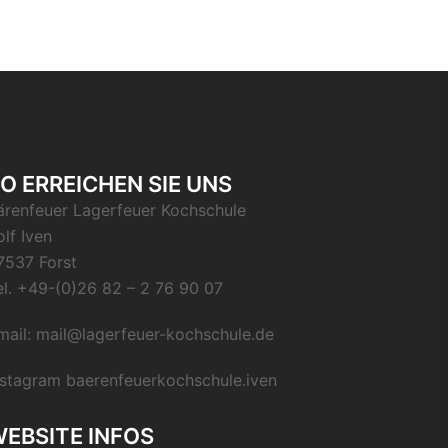
O ERREICHEN SIE UNS
ärenfeuer Lagerfeuer Kochschule
olf Iven
7537 Forst
el.
+49-(0)26 82 – 2 76 90 07
mail:
mail@lagerfeuer-kochschule.de
nstagram
baerenfeuerkochschule.iven
EBSITE INFOS