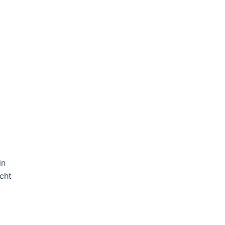
in
cht