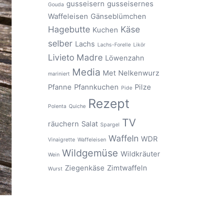
gusseisern
gusseisernes
Gouda
Waffeleisen
Gänseblümchen
Hagebutte
Käse
Kuchen
selber
Lachs
Lachs-Forelle
Likör
Livieto Madre
Löwenzahn
Media
Met
Nelkenwurz
mariniert
Pfanne
Pfannkuchen
Pilze
Pide
Rezept
Polenta
Quiche
TV
räuchern
Salat
Spargel
Waffeln
WDR
Vinaigrette
Waffeleisen
Wildgemüse
Wildkräuter
Wein
Ziegenkäse
Zimtwaffeln
Wurst