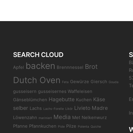
SEARCH CLOUD
S
B
backen
Brot
Apfel
Brennnessel
R
Dutch Oven
5
Gewürze
Giersch
Feta
Gouda
T
gusseisern
gusseisernes Waffeleisen
Hagebutte
Käse
E
Gänseblümchen
Kuchen
selber
Livieto Madre
Lachs
Lachs-Forelle
Likör
I
Media
Löwenzahn
Met
Nelkenwurz
mariniert
Pfanne
Pfannkuchen
Pilze
Pide
Polenta
Quiche
W