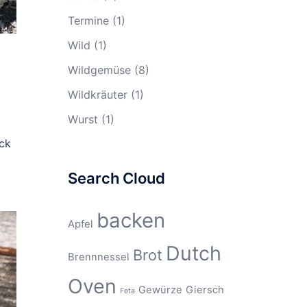
Termine
(1)
Wild
(1)
Wildgemüse
(8)
Wildkräuter
(1)
Wurst
(1)
ick
Search Cloud
backen
Apfel
Dutch
Brot
Brennnessel
Oven
Gewürze
Giersch
Feta