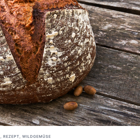
T
,
REZEPT
,
WILDGEMÜSE