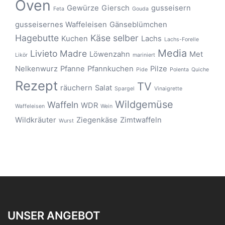
Oven
Gewürze
Giersch
gusseisern
Feta
Gouda
gusseisernes Waffeleisen
Gänseblümchen
Hagebutte
Käse selber
Kuchen
Lachs
Lachs-Forelle
Media
Livieto Madre
Löwenzahn
Met
Likör
mariniert
Nelkenwurz
Pfanne
Pfannkuchen
Pilze
Pide
Polenta
Quiche
Rezept
TV
räuchern
Salat
Spargel
Vinaigrette
Wildgemüse
Waffeln
WDR
Waffeleisen
Wein
Wildkräuter
Ziegenkäse
Zimtwaffeln
Wurst
UNSER ANGEBOT