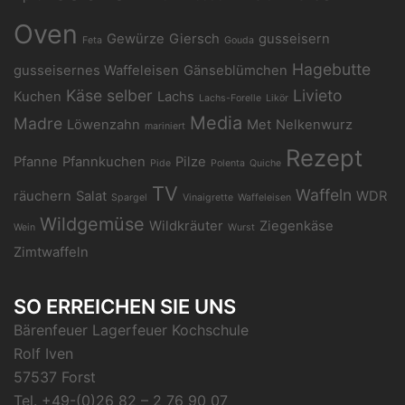
Oven
Gewürze
Giersch
gusseisern
Feta
Gouda
Hagebutte
gusseisernes Waffeleisen
Gänseblümchen
Käse selber
Livieto
Kuchen
Lachs
Lachs-Forelle
Likör
Media
Madre
Löwenzahn
Met
Nelkenwurz
mariniert
Rezept
Pfanne
Pfannkuchen
Pilze
Pide
Polenta
Quiche
TV
Waffeln
räuchern
Salat
WDR
Spargel
Vinaigrette
Waffeleisen
Wildgemüse
Wildkräuter
Ziegenkäse
Wein
Wurst
Zimtwaffeln
SO ERREICHEN SIE UNS
Bärenfeuer Lagerfeuer Kochschule
Rolf Iven
57537 Forst
Tel.
+49-(0)26 82 – 2 76 90 07