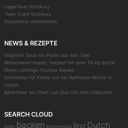
Lagerfeuer Kochkurs
Team Event Kochkurs
Gutscheine verschenken
NEWS & REZEPTE
Gegrillter Salat mit Pilzen aus dem Sieb
Wildschwein Asado: Testlauf mit einer 50 Kg Bache
Meine Lieblings-Youtube-Kanäle
Schmieden für Kinder auf der Raiffeisen-Woche in
Hamm
Bärenfeuer bei Stadt Lad Quiz mit Jens Hübschen
SEARCH CLOUD
backen
Dutch
Brot
Apfel
Brennnessel