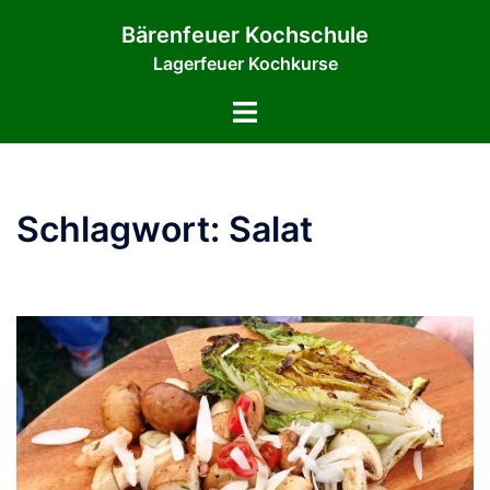
Zum
Bärenfeuer Kochschule
Inhalt
Lagerfeuer Kochkurse
springen
Menü
umschalten
Schlagwort:
Salat