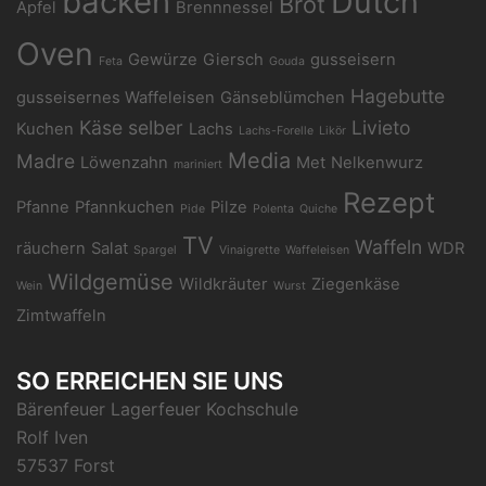
backen
Dutch
Brot
Apfel
Brennnessel
Oven
Gewürze
Giersch
gusseisern
Feta
Gouda
Hagebutte
gusseisernes Waffeleisen
Gänseblümchen
Käse selber
Livieto
Kuchen
Lachs
Lachs-Forelle
Likör
Media
Madre
Löwenzahn
Met
Nelkenwurz
mariniert
Rezept
Pfanne
Pfannkuchen
Pilze
Pide
Polenta
Quiche
TV
Waffeln
räuchern
Salat
WDR
Spargel
Vinaigrette
Waffeleisen
Wildgemüse
Wildkräuter
Ziegenkäse
Wein
Wurst
Zimtwaffeln
SO ERREICHEN SIE UNS
Bärenfeuer Lagerfeuer Kochschule
Rolf Iven
57537 Forst