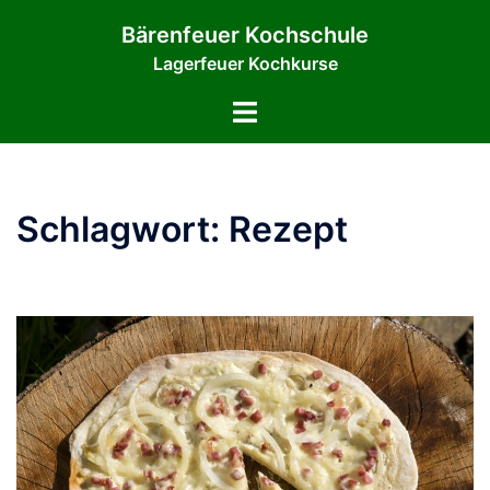
Zum
Bärenfeuer Kochschule
Inhalt
Lagerfeuer Kochkurse
springen
Menü
umschalten
Schlagwort:
Rezept