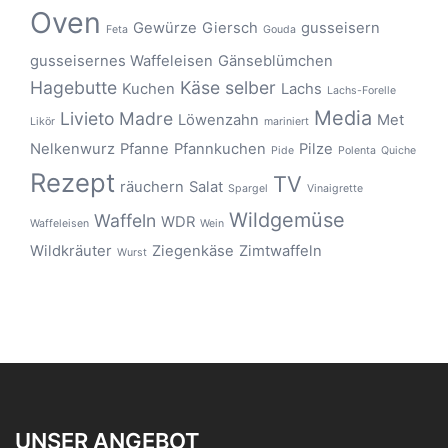
Oven
Gewürze
Giersch
gusseisern
Feta
Gouda
gusseisernes Waffeleisen
Gänseblümchen
Hagebutte
Käse selber
Kuchen
Lachs
Lachs-Forelle
Media
Livieto Madre
Löwenzahn
Met
Likör
mariniert
Nelkenwurz
Pfanne
Pfannkuchen
Pilze
Pide
Polenta
Quiche
Rezept
TV
räuchern
Salat
Spargel
Vinaigrette
Wildgemüse
Waffeln
WDR
Waffeleisen
Wein
Wildkräuter
Ziegenkäse
Zimtwaffeln
Wurst
UNSER ANGEBOT