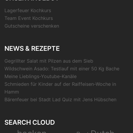
Lagerfeuer Kochkurs
Team Event Kochkurs
Gutscheine verschenken
NEWS & REZEPTE
Gegrillter Salat mit Pilzen aus dem Sieb
Wildschwein Asado: Testlauf mit einer 50 Kg Bache
Meine Lieblings-Youtube-Kanäle
Schmieden für Kinder auf der Raiffeisen-Woche in
Hamm
Bärenfeuer bei Stadt Lad Quiz mit Jens Hübschen
SEARCH CLOUD