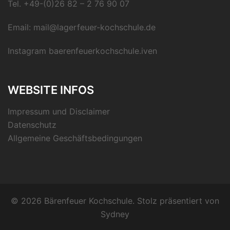
Tel.
+49-(0)26 82 – 2 76 90 07
Email:
mail@lagerfeuer-kochschule.de
Instagram
baerenfeuerkochschule.iven
WEBSITE INFOS
Impressum und Disclaimer
Datenschutz
Allgemeine Geschäftsbedingungen
© 2026 Bärenfeuer Kochschule. Stolz präsentiert von
Sydney