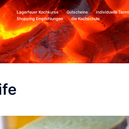
Lagerfeuer Kochkurse
Gutscheine
Individuelle Term
Shopping Empfehlungen
die Kochschule
ife