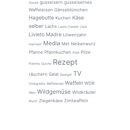
gusseisern
gusseisernes
Gouda
Waffeleisen
Gänseblümchen
Hagebutte
Käse
Kuchen
selber
Lachs
Lachs-Forelle
Likör
Livieto Madre
Löwenzahn
Media
Met
Nelkenwurz
mariniert
Pfanne
Pfannkuchen
Pilze
Pide
Rezept
Polenta
Quiche
TV
räuchern
Salat
Spargel
Waffeln
WDR
Vinaigrette
Waffeleisen
Wildgemüse
Wildkräuter
Wein
Ziegenkäse
Zimtwaffeln
Wurst