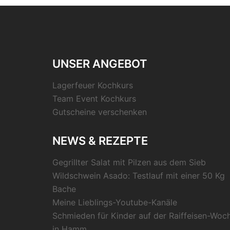
UNSER ANGEBOT
Lagerfeuer Kochkurs
Team Event Kochkurs
Gutscheine verschenken
NEWS & REZEPTE
Gegrillter Salat mit Pilzen aus dem Sieb
Wildschwein Asado: Testlauf mit einer 50 Kg
Bache
Meine Lieblings-Youtube-Kanäle
Schmieden für Kinder auf der Raiffeisen-Woc
in Hamm