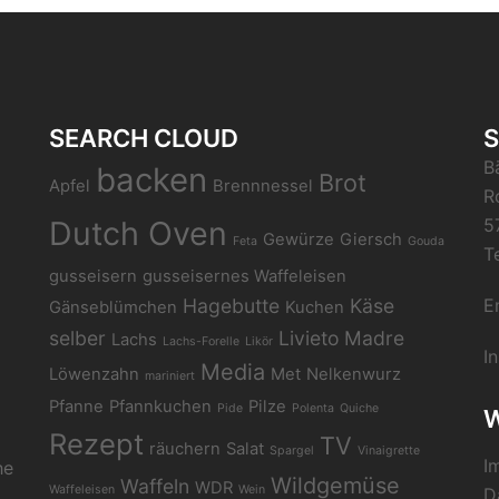
SEARCH CLOUD
S
B
backen
Brot
Apfel
Brennnessel
R
Dutch Oven
5
Gewürze
Giersch
Feta
Gouda
T
gusseisern
gusseisernes Waffeleisen
Hagebutte
Käse
E
Gänseblümchen
Kuchen
selber
Livieto Madre
Lachs
Lachs-Forelle
Likör
I
Media
Löwenzahn
Met
Nelkenwurz
mariniert
Pfanne
Pfannkuchen
Pilze
Pide
Polenta
Quiche
W
Rezept
TV
räuchern
Salat
Spargel
Vinaigrette
I
he
Wildgemüse
Waffeln
WDR
Waffeleisen
Wein
D