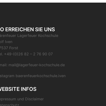
O ERREICHEN SIE UNS
ärenfeuer Lagerfeuer Kochschule
olf Iven
7537 Forst
el.
+49-(0)26 82 – 2 76 90 07
mail:
mail@lagerfeuer-kochschule.de
nstagram
baerenfeuerkochschule.iven
EBSITE INFOS
mpressum und Disclaimer
atenschutz