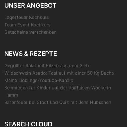
UNSER ANGEBOT
Lagerfeuer Kochkurs
Team Event Kochkurs
Gutscheine verschenken
NEWS & REZEPTE
Gegrillter Salat mit Pilzen aus dem Sieb
Wildschwein Asado: Testlauf mit einer 50 Kg Bache
Meine Lieblings-Youtube-Kanäle
Schmieden für Kinder auf der Raiffeisen-Woche in
Hamm
Bärenfeuer bei Stadt Lad Quiz mit Jens Hübschen
SEARCH CLOUD