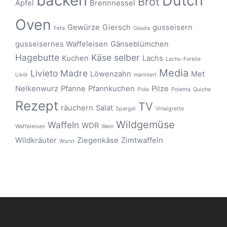
backen
Dutch
Brot
Apfel
Brennnessel
Oven
Gewürze
Giersch
gusseisern
Feta
Gouda
gusseisernes Waffeleisen
Gänseblümchen
Hagebutte
Käse selber
Kuchen
Lachs
Lachs-Forelle
Media
Livieto Madre
Löwenzahn
Met
Likör
mariniert
Nelkenwurz
Pfanne
Pfannkuchen
Pilze
Pide
Polenta
Quiche
Rezept
TV
räuchern
Salat
Spargel
Vinaigrette
Wildgemüse
Waffeln
WDR
Waffeleisen
Wein
Wildkräuter
Ziegenkäse
Zimtwaffeln
Wurst