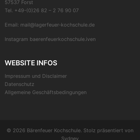
57537 Forst
Tel.
+49-(0)26 82 – 2 76 90 07
Email:
mail@lagerfeuer-kochschule.de
Instagram
baerenfeuerkochschule.iven
WEBSITE INFOS
Impressum und Disclaimer
Datenschutz
Allgemeine Geschäftsbedingungen
© 2026 Bärenfeuer Kochschule. Stolz präsentiert von
Sydney