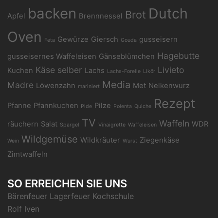
backen
Dutch
Brot
Apfel
Brennnessel
Oven
Gewürze
Giersch
gusseisern
Feta
Gouda
Hagebutte
gusseisernes Waffeleisen
Gänseblümchen
Käse selber
Livieto
Kuchen
Lachs
Lachs-Forelle
Likör
Media
Madre
Löwenzahn
Met
Nelkenwurz
mariniert
Rezept
Pfanne
Pfannkuchen
Pilze
Pide
Polenta
Quiche
TV
Waffeln
räuchern
Salat
WDR
Spargel
Vinaigrette
Waffeleisen
Wildgemüse
Wildkräuter
Ziegenkäse
Wein
Wurst
Zimtwaffeln
SO ERREICHEN SIE UNS
Bärenfeuer Lagerfeuer Kochschule
Rolf Iven