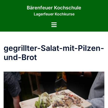
Zum
Bärenfeuer Kochschule
Inhalt
Lagerfeuer Kochkurse
springen
Menü
umschalten
gegrillter-Salat-mit-Pilzen-
und-Brot