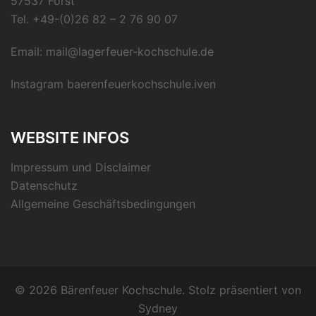
57537 Forst
Tel.
+49-(0)26 82 – 2 76 90 07
Email:
mail@lagerfeuer-kochschule.de
Instagram
baerenfeuerkochschule.iven
WEBSITE INFOS
Impressum und Disclaimer
Datenschutz
Allgemeine Geschäftsbedingungen
© 2026 Bärenfeuer Kochschule. Stolz präsentiert von
Sydney