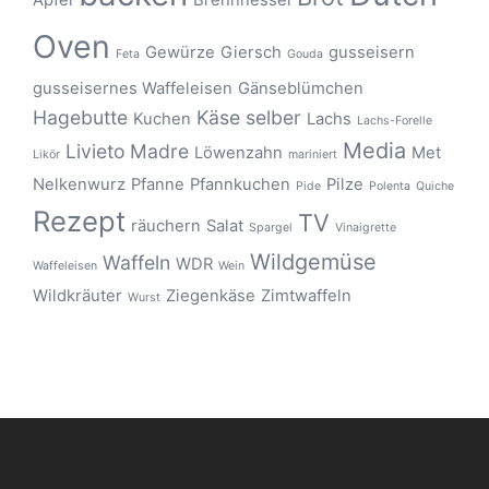
Oven
Gewürze
Giersch
gusseisern
Feta
Gouda
gusseisernes Waffeleisen
Gänseblümchen
Hagebutte
Käse selber
Kuchen
Lachs
Lachs-Forelle
Media
Livieto Madre
Löwenzahn
Met
Likör
mariniert
Nelkenwurz
Pfanne
Pfannkuchen
Pilze
Pide
Polenta
Quiche
Rezept
TV
räuchern
Salat
Spargel
Vinaigrette
Wildgemüse
Waffeln
WDR
Waffeleisen
Wein
Wildkräuter
Ziegenkäse
Zimtwaffeln
Wurst