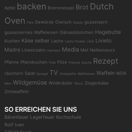
backen
Dutch
Brot
Apfel
Brennnessel
Oven
Gewürze
Giersch
gusseisern
Feta
Gouda
Hagebutte
gusseisernes Waffeleisen
Gänseblümchen
Käse selber
Livieto
Kuchen
Lachs
Lachs-Forelle
Likör
Media
Madre
Löwenzahn
Met
Nelkenwurz
mariniert
Rezept
Pfanne
Pfannkuchen
Pilze
Pide
Polenta
Quiche
TV
Waffeln
räuchern
Salat
WDR
Spargel
Vinaigrette
Waffeleisen
Wildgemüse
Wildkräuter
Ziegenkäse
Wein
Wurst
Zimtwaffeln
SO ERREICHEN SIE UNS
Bärenfeuer Lagerfeuer Kochschule
Rolf Iven