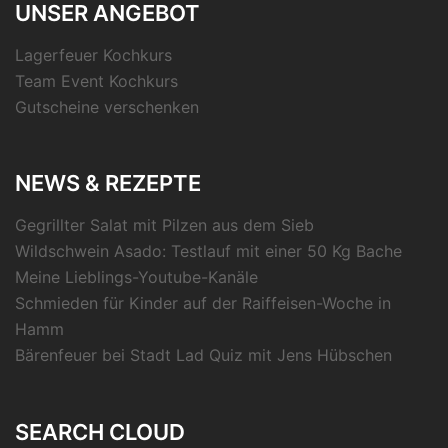
UNSER ANGEBOT
Lagerfeuer Kochkurs
Team Event Kochkurs
Gutscheine verschenken
NEWS & REZEPTE
Gegrillter Salat mit Pilzen aus dem Sieb
Wildschwein Asado: Testlauf mit einer 50 Kg Bache
Meine Lieblings-Youtube-Kanäle
Schmieden für Kinder auf der Raiffeisen-Woche in
Hamm
Bärenfeuer bei Stadt Lad Quiz mit Jens Hübschen
SEARCH CLOUD