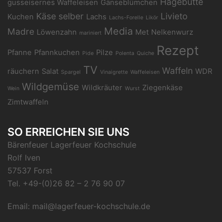
Hagebutte
gusseisernes Waffeleisen
Gänseblümchen
Käse selber
Livieto
Kuchen
Lachs
Lachs-Forelle
Likör
Media
Madre
Löwenzahn
Met
Nelkenwurz
mariniert
Rezept
Pfanne
Pfannkuchen
Pilze
Pide
Polenta
Quiche
TV
Waffeln
räuchern
Salat
WDR
Spargel
Vinaigrette
Waffeleisen
Wildgemüse
Wildkräuter
Ziegenkäse
Wein
Wurst
Zimtwaffeln
SO ERREICHEN SIE UNS
Bärenfeuer Lagerfeuer Kochschule
Rolf Iven
57537 Forst
Tel.
+49-(0)26 82 – 2 76 90 07
Email:
mail@lagerfeuer-kochschule.de