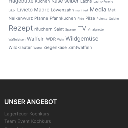
Hagebutte
Käse selber
Kuchen
Lachs
Lachs-Forelle
Media
Livieto Madre
Löwenzahn
Met
Likör
mariniert
Nelkenwurz
Pfanne
Pfannkuchen
Pilze
Pide
Polenta
Quiche
Rezept
TV
räuchern
Salat
Spargel
Vinaigrette
Wildgemüse
Waffeln
WDR
Waffeleisen
Wein
Wildkräuter
Ziegenkäse
Zimtwaffeln
Wurst
UNSER ANGEBOT
Lagerfeuer Kochkurs
Team Event Kochkurs