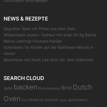
Gutscheine verschenken
NEWS & REZEPTE
Gegrillter Salat mit Pilzen aus dem Sieb
Wildschwein Asado: Testlauf mit einer 50 Kg Bache
Meine Lieblings-Youtube-Kanäle
Schmieden für Kinder auf der Raiffeisen-Woche in
Hamm
Bärenfeuer bei Stadt Lad Quiz mit Jens Hübschen
SEARCH CLOUD
backen
Dutch
Brot
Apfel
Brennnessel
Oven
Gewürze
Giersch
gusseisern
Feta
Gouda