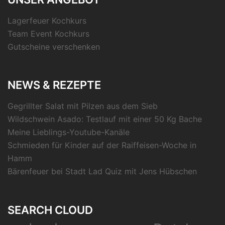
Lagerfeuer Kochkurs
Team Event Kochkurs
Gutscheine verschenken
NEWS & REZEPTE
Gegrillter Salat mit Pilzen aus dem Sieb
Wildschwein Asado: Testlauf mit einer 50 Kg Bache
Meine Lieblings-Youtube-Kanäle
Schmieden für Kinder auf der Raiffeisen-Woche in
Hamm
Bärenfeuer bei Stadt Lad Quiz mit Jens Hübschen
SEARCH CLOUD