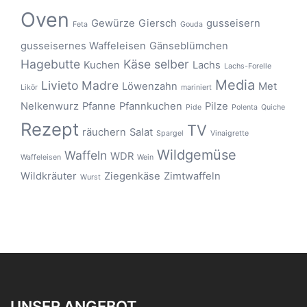
Oven
Gewürze
Giersch
gusseisern
Feta
Gouda
gusseisernes Waffeleisen
Gänseblümchen
Hagebutte
Käse selber
Kuchen
Lachs
Lachs-Forelle
Media
Livieto Madre
Löwenzahn
Met
Likör
mariniert
Nelkenwurz
Pfanne
Pfannkuchen
Pilze
Pide
Polenta
Quiche
Rezept
TV
räuchern
Salat
Spargel
Vinaigrette
Wildgemüse
Waffeln
WDR
Waffeleisen
Wein
Wildkräuter
Ziegenkäse
Zimtwaffeln
Wurst
UNSER ANGEBOT