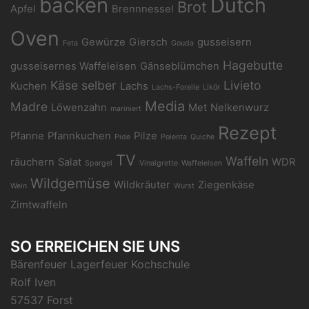
backen
Dutch
Brot
Apfel
Brennnessel
Oven
Gewürze
Giersch
gusseisern
Feta
Gouda
Hagebutte
gusseisernes Waffeleisen
Gänseblümchen
Käse selber
Livieto
Kuchen
Lachs
Lachs-Forelle
Likör
Media
Madre
Löwenzahn
Met
Nelkenwurz
mariniert
Rezept
Pfanne
Pfannkuchen
Pilze
Pide
Polenta
Quiche
TV
Waffeln
räuchern
Salat
WDR
Spargel
Vinaigrette
Waffeleisen
Wildgemüse
Wildkräuter
Ziegenkäse
Wein
Wurst
Zimtwaffeln
SO ERREICHEN SIE UNS
Bärenfeuer Lagerfeuer Kochschule
Rolf Iven
57537 Forst