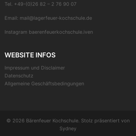
Tel.
+49-(0)26 82 – 2 76 90 07
Email:
mail@lagerfeuer-kochschule.de
Instagram
baerenfeuerkochschule.iven
WEBSITE INFOS
Impressum und Disclaimer
Datenschutz
Allgemeine Geschäftsbedingungen
© 2026 Bärenfeuer Kochschule. Stolz präsentiert von
Sydney