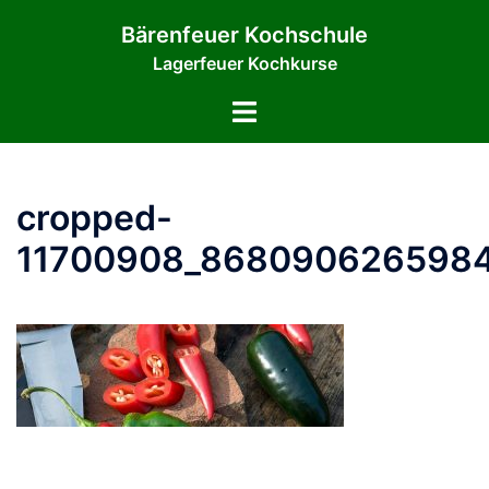
Zum
Bärenfeuer Kochschule
Inhalt
Lagerfeuer Kochkurse
springen
Menü
umschalten
cropped-
11700908_8680906265984